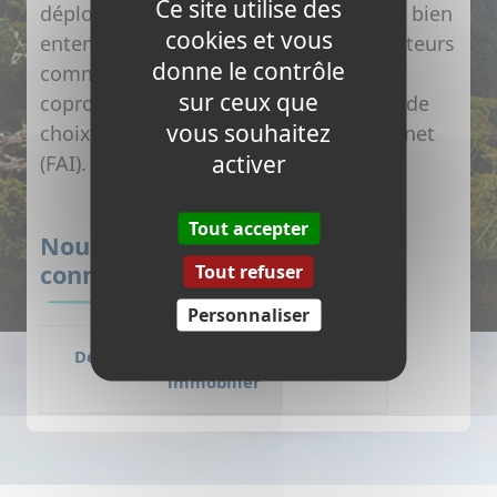
Ce site utilise des
déployé par
THD 38
Le réseau Fibre est bien
cookies et vous
entendu ouvert à l’ensemble des opérateurs
donne le contrôle
commerciaux pour garantir aux futurs
sur ceux que
copropriétaires ou locataires la liberté de
vous souhaitez
choix de leur Fournisseur d’Accès Internet
activer
(FAI).
Tout accepter
Nous avons besoin de
Tout refuser
connaître votre projet …
Personnaliser
Déclarer un nouveau programme
immobilier