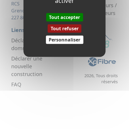
activer
la fibre
RCS
Promoteurs /
Grenoble 823
Aménageurs
Tout accepter
227 806
Tout refuser
Liens utiles
Personnaliser
Déclarer un
dommage réseau
Déclarer une
nouvelle
construction
2026, Tous droits
réservés
FAQ